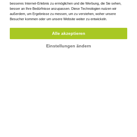
PROZENTUALE
SANITÄRE
besseres Internet-Erlebnis zu ermöglichen und die Werbung, die Sie sehen,
ZUFRIEDENHEIT
TECHNOLOGIEN
besser an Ihre Bedürfnisse anzupassen. Diese Technologien nutzen wir
außerdem, um Ergebnisse zu messen, um zu verstehen, woher unsere
Besucher kommen oder um unsere Website weiter zu entwickeln.
Alle akzeptieren
Einstellungen ändern
SANIERUNG UND ENTFEUCHTUNG VON
MAUERWERK -
BDT SANACE, S.R.O.
BDT SANACE, S.R.O.
Kopaninky 6